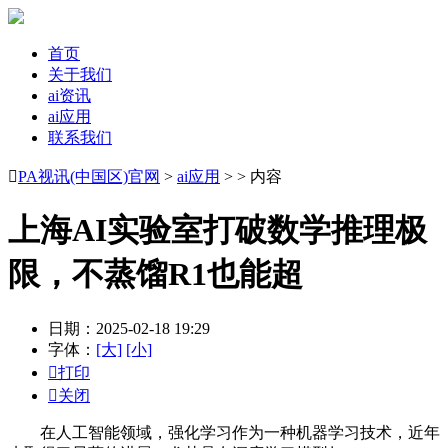
首页
关于我们
ai资讯
ai应用
联系我们

PA视讯(中国区)官网
>
ai应用
> > 内容
上海AI实验室打破数学推理极
限，不蒸馏R1也能超
日期：2025-02-18 19:29
字体：
[大]
[小]

打印

关闭
在人工智能领域，强化学习作为一种机器学习技术，近年