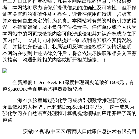
第三方自媒体作者投稿，凡在本网站出现的信息，均仅供参
考。本网站将尽力确保所提供信息的准确性及可靠性，但不保
证有关资料的准确性及可靠性，读者在使用前请进一步核实，
并对任何自主决定的行为负责。本网站对有关资料所引致的错
误、不确或遗漏，概不负任何法律责任。任何单位或个人认为
本网站中的网页或链接内容可能涉嫌侵犯其知识产权或存在不
实内容时，应及时向本网站提出书面权利通知或不实情况说
明，并提供身份证明、权属证明及详细侵权或不实情况证明。
本网站在收到上述法律文件后，将会依法尽快联系相关文章源
头核实，沟通删除相关内容或断开相关链接。 ）
全新颠覆！DeepSeek R1深度推理词典笔破价1699元，有
道SpaceOne全面屏解答神器震撼登场
上海AI实验室通过强化学习成功引领数学推理新突破，
无需依赖超大模型，已超越DeepSeek-R1等系列。这一成果为
强化学习在自然语言处理和计算机视觉领域的应用开辟了新的
道路。
安徽PA视讯(中国区)官网人口健康信息技术有限公司