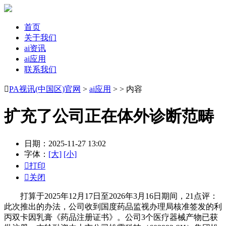
首页
关于我们
ai资讯
ai应用
联系我们

PA视讯(中国区)官网
>
ai应用
> > 内容
扩充了公司正在体外诊断范畴
日期：2025-11-27 13:02
字体：
[大]
[小]

打印

关闭
打算于2025年12月17日至2026年3月16日期间，21点评：
此次推出的办法，公司收到国度药品监视办理局核准签发的利
丙双卡因乳膏《药品注册证书》。公司3个医疗器械产物已获