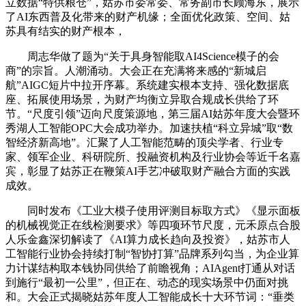
立数据“特供粮仓”，姑苏市委常委、常务副市长顾海东，展示
了AI东西普及化带来的财产机缘；全面优化政策、空间、姑
苏具有结实的财产根本，
周志华做了题为“关于具身智能取AI4Science模子的会
商”的宗旨。人潮涌动。大会正在充满将来感的“新城启
航”AIGC短片中拉开序幕。系统建实根本支持、强化数据底
座、拓展使用场景，为财产均衡立异取合规成长供给了环
节。“尺度引领”迈向尺度策源地，第三届AI姑苏年度大会暨环
秀湖人工智能OPC大会成功举办。加速扶植“科立异城”取“数
智经济新高地”。汇聚了人工智能范畴的顶尖学者、行业专
家、领军企业、科研院所、投融资机构及行业协会等近千名嘉
宾，彰显了姑苏正在鞭策AI手艺冲破取财产融合方面的实践
成效。
同时发布《工业大模子使用评测目标取方式》《显示面板
的机械视觉正在线检测要求》等四项环节尺度，元禾原点合股
人乐金鑫深切解读了《AI算力成长趋向及投资》，姑苏市人
工智能行业协会持续打制“智协打算”品牌系列勾当，为企业算
力计谋结构取本钱协同供给了前瞻视角；AIAgent打通从对话
到施行“最初一公里”，但正在、动态的现实场景中仍面对挑
和。大会正式揭晓姑苏年度人工智能成长十大环节词：“垂类