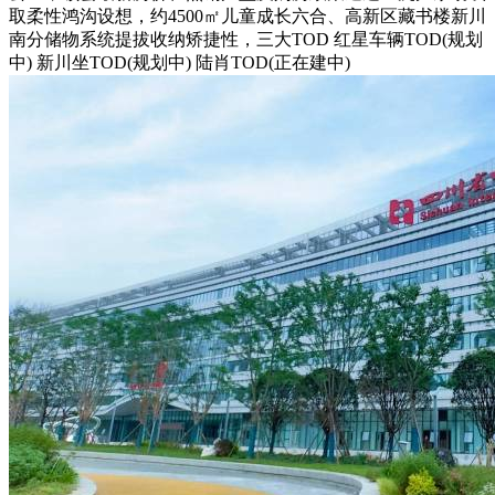
取柔性鸿沟设想，约4500㎡儿童成长六合、高新区藏书楼新川
南分储物系统提拔收纳矫捷性，三大TOD 红星车辆TOD(规划
中) 新川坐TOD(规划中) 陆肖TOD(正在建中)