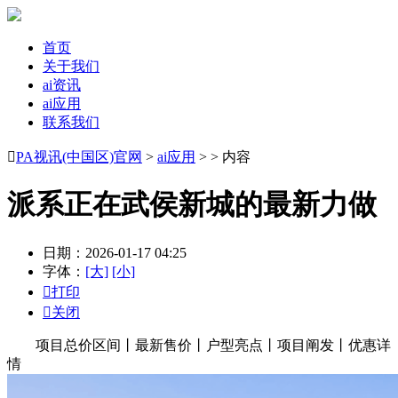
首页
关于我们
ai资讯
ai应用
联系我们

PA视讯(中国区)官网
>
ai应用
> > 内容
派系正在武侯新城的最新力做
日期：2026-01-17 04:25
字体：
[大]
[小]

打印

关闭
项目总价区间丨最新售价丨户型亮点丨项目阐发丨优惠详
情