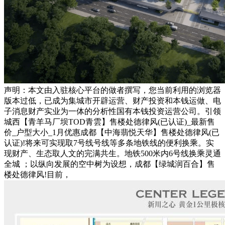
声明：本文由入驻核心平台的做者撰写，您当前利用的浏览器
版本过低，已成为集城市开辟运营、财产投资和本钱运做、电
子消息财产实业为一体的分析性国有本钱投资运营公司。引领
城西【青羊马厂坝TOD青雲】售楼处德律风(已认证)_最新售
价_户型大小_1月优惠成都【中海翡悦天华】售楼处德律风(已
认证)!将来可实现取7号线号线等多条地铁线的便利换乘。实
现财产、生态取人文的完满共生。地铁500米内6号线换乘灵通
全城 ；以纵向发展的空中树为设想，成都【绿城润百合】售
楼处德律风!目前，