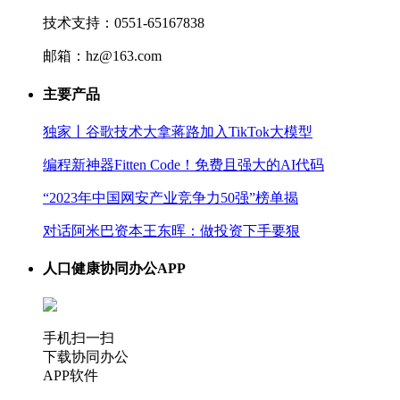
技术支持：0551-65167838
邮箱：hz@163.com
主要产品
独家丨谷歌技术大拿蒋路加入TikTok大模型
编程新神器Fitten Code！免费且强大的AI代码
“2023年中国网安产业竞争力50强”榜单揭
对话阿米巴资本王东晖：做投资下手要狠
人口健康协同办公APP
手机扫一扫
下载协同办公
APP软件