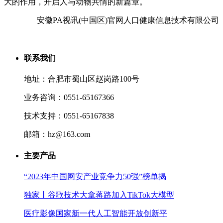
大的作用，开启人与动物共情的新篇章。
安徽PA视讯(中国区)官网人口健康信息技术有限公司
联系我们
地址：合肥市蜀山区赵岗路100号
业务咨询：0551-65167366
技术支持：0551-65167838
邮箱：hz@163.com
主要产品
“2023年中国网安产业竞争力50强”榜单揭
独家丨谷歌技术大拿蒋路加入TikTok大模型
医疗影像国家新一代人工智能开放创新平