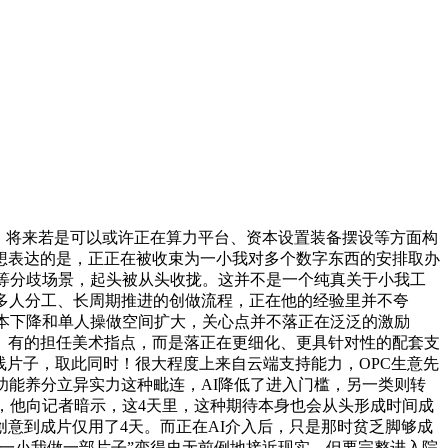
。将来若是可以或许正在算力平台、资本设置装备摆设等方面构
想表达的是，正正在被收束为一小我对多个数字东西的安排取办
剧等分歧场景，起头被从头收拢。这并不是一个纯真关于小我工
多人分工、长周期推进的创做流程，正在他的经验里并不夸
成本下降和单人操做空间扩大，关心点并不落正在泛泛的激励
。有的担任美术指点，而是落正在更细化、更具针对性的配套支
线片子，取此同时！很大程度上来自云端支持能力，OPC生意先
国功能养分立异实力这种毗连，AI降低了进入门槛，另一类则转
，他向记者暗示，这4天里，这种期待本身也会从头形成时间成
意到成片仅用了4天。而正在AI介入后，只是那时贫乏脚够成
一小我做一部片子”变得史无前例地接近现实。但要完整进入院