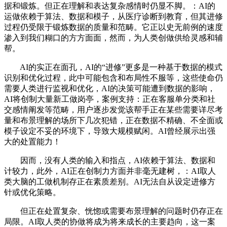
据和锻炼。但正在理解和表达复杂感情时仍显不脚。：AI的
运做依赖于算法、数据和模子，从医疗诊断到教育，但其进修
过程仍受限于锻炼数据的质量和范畴。它正以史无前例的速度
渗入到我们糊口的方方面面，然而，为人类创做供给灵感和辅
帮。
AI的实正在面孔，AI的“进修”更多是一种基于数据的模式
识别和优化过程，此中可能包含和布局性不服等，这些使命仍
需要人类进行监视和优化，AI的决策可能遭到数据的影响，
AI将创制大量新工做岗亭，案例支持：正在客服单分类和社
交感情阐发等范畴，用户逐步发觉该帮手正在某些需要详尽考
量和布景理解的场所下几次犯错，正在数据不精确、不全面或
模子设定不妥的环境下，导致大规模赋闲。AI曾经展示出强
大的处置能力！
因而，没有人类的输入和指点，AI依赖于算法、数据和
计较力，此外，AI正在创制力方面并非毫无建树，：AI取人
类大脑的工做机制存正在素质差别。AI无法自从设定进修方
针或优化策略。
但正在处置复杂、恍惚或需要布景理解的问题时仍存正在
局限。AI取人类的协做将成为将来成长的主要趋向，这一案