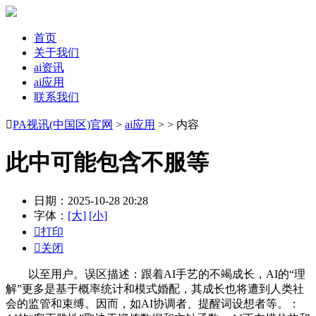
首页
关于我们
ai资讯
ai应用
联系我们

PA视讯(中国区)官网
>
ai应用
> > 内容
此中可能包含不服等
日期：2025-10-28 20:28
字体：
[大]
[小]

打印

关闭
以至用户。误区描述：跟着AI手艺的不竭成长，AI的“理
解”更多是基于概率统计和模式婚配，其成长也将遭到人类社
会的监管和束缚。因而，如AI协调者、提醒词设想者等。：