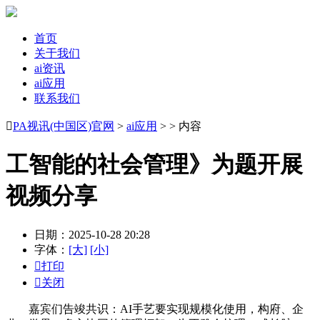
首页
关于我们
ai资讯
ai应用
联系我们

PA视讯(中国区)官网
>
ai应用
> > 内容
工智能的社会管理》为题开展
视频分享
日期：2025-10-28 20:28
字体：
[大]
[小]

打印

关闭
嘉宾们告竣共识：AI手艺要实现规模化使用，构府、企