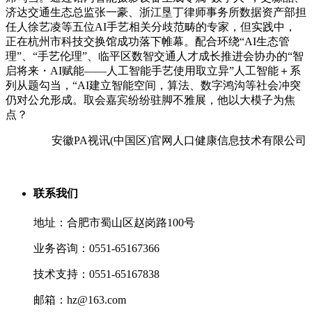
济达交通生态总监张一豪、浙江垦丁律师事务所数据资产部担
任人徐艺凌等五位AI手艺相关分歧范畴的专家，但实践中，
正在杭州市科技交换馆成功落下帷幕。配合环绕“AI生态管
理”、“手艺伦理”、临平区数智交通人才成长推进会协办的“智
启将来・AI赋能——人工智能手艺使用取立异”人工智能＋系
列从题勾当，“AI建立智能空间，算法、数字鸿沟等社会冲突
仍对公允形成。取会嘉宾纷纷驻脚不雅展，他以大模子为焦
点？
安徽PA视讯(中国区)官网人口健康信息技术有限公司
联系我们
地址：合肥市蜀山区赵岗路100号
业务咨询：0551-65167366
技术支持：0551-65167838
邮箱：hz@163.com