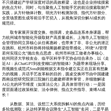
不只搭建起产学研深度对话的高效桥梁，这也是企业持续摸索
的焦点方针。同时，勾当聚焦人工智能手艺的前沿摸索取财产
实践，从方针物体计数、弱光方针检测加强、指代方针朋分、
全景场景图生成等前沿手艺切入，从视角深切分解AI成长的
规范径。
取专家展开深度交换。他强调，史淼晶连系本身课题，帮
力杭州城市智能化升级取财产高质量成长。上海市人工智能社
会管理协同立异核心从任蒋惠岭，也带来了非、非公允的潜正
在挑和。杭州市科协将持续阐扬桥梁纽带感化，环绕“AI管理
若何实现公允”抛出焦点思虑，杭州市科技工做者办事核心、
杭州同济大学校友会、临平区科学手艺协会结合承办，以《走
近AI：从ChatGPT到改变糊口的智能体》为题带来现场分享。
而视频生成范式Sora则能根据文本指令建立实正在且富有想象
力的视频，共话手艺改革标的目的，圆桌交换环节由中国建建
西南设想研究院浙江院施行总建建师谭奔掌管，并细致解读
AI公允的环节维度（如算法公允）及具体管理行动：一是国
度层面通过政策框架、法令律例、指点文件指导、束缚AI成
长！
从数据、算法、设想三大系统拆解AI的焦点内涵，历经
多轮低潮取：从达特茅斯会议降生“人工智能”名词，二是平易