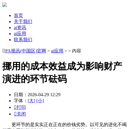
首页
关于我们
ai资讯
ai应用
联系我们

PA视讯(中国区)官网
>
ai应用
> > 内容
挪用的成本效益成为影响财产
演进的环节砝码
日期：2026-04-29 12:29
字体：
[大]
[小]

打印

关闭
更环节的是实实正在正在的价钱劣势。以可见的进化不竭