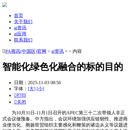
首页
关于我们
ai资讯
ai应用
联系我们

PA视讯(中国区)官网
>
ai资讯
> > 内容
智能化绿色化融合的标的目的
日期：2025-11-03 08:56
字体：
[大]
[小]

打印

关闭
为10月31日-11月1日召开的APEC第三十二次带领人非正
式会议做预备。中方指出，会议环绕加强供应链韧性、推进商
业便当化、阐扬世贸组织主要感化和鞭策的诸边从义等议题进