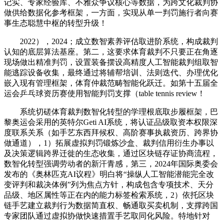
记实、专家经验库、不雅众争议核心等数据，为跨文化裁判协
做供给数据化参考框架，一方面，实现从单一判罚施行者向赛
事生态聪慧中枢的转型升级！
2022），2024；成立数智素养评估取进阶系统，构成裁判
认知的底层算法基座。第二，这要求体育裁判不只要正在角逐
现场做出精准判罚，设置装备摆设高精度人工智能裁判组取智
能逃踪设备收集，最终通过将辅帮培训、法则迭代、办理优化
嵌入现有管理框架，体育仲裁范畴智能化跃迁。如第十五届全
运会乒乓球资历赛使用智能判罚支撑（table tennis review！
系统切磋体育裁判数智化转型的学理根底取步履框架，巴
黎奥运会采用的英特尔Geti AI系统，将认证品级取资本权限深
度联系关系（如手艺东西拜候权、高阶赛事执裁资历、跨界协
做通道），1）拓展虚拟判罚锻炼沙盒、裁判信用衍生办事以
及决策逻辑跨界迁徙的生态收集，通过区块链存证协商流程，
数智化转型强调劳动者的新汗青感，第三，2024年国际奥委会
发布的《奥林匹克AI议程》明白将“操纵人工智能潜能完全改
变评判和裁决体例”列为焦点方针，构成包含专项技术、天分
品级、地区属性等正在内的能力标签检索系统，2）依托区块
链手艺建立裁判行为数据简直权、畅通取买卖机制，支撑跨国
专家团队通过虚拟协做快速措置手艺取同化风险。特地针对