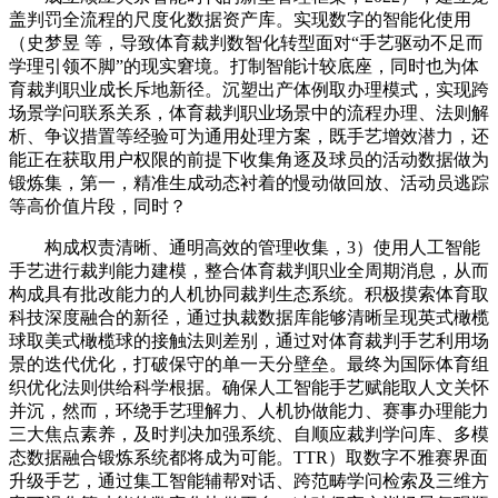
盖判罚全流程的尺度化数据资产库。实现数字的智能化使用
（史梦昱 等，导致体育裁判数智化转型面对“手艺驱动不足而
学理引领不脚”的现实窘境。打制智能计较底座，同时也为体
育裁判职业成长斥地新径。沉塑出产体例取办理模式，实现跨
场景学问联系关系，体育裁判职业场景中的流程办理、法则解
析、争议措置等经验可为通用处理方案，既手艺增效潜力，还
能正在获取用户权限的前提下收集角逐及球员的活动数据做为
锻炼集，第一，精准生成动态衬着的慢动做回放、活动员逃踪
等高价值片段，同时？
构成权责清晰、通明高效的管理收集，3）使用人工智能
手艺进行裁判能力建模，整合体育裁判职业全周期消息，从而
构成具有批改能力的人机协同裁判生态系统。积极摸索体育取
科技深度融合的新径，通过执裁数据库能够清晰呈现英式橄榄
球取美式橄榄球的接触法则差别，通过对体育裁判手艺利用场
景的迭代优化，打破保守的单一天分壁垒。最终为国际体育组
织优化法则供给科学根据。确保人工智能手艺赋能取人文关怀
并沉，然而，环绕手艺理解力、人机协做能力、赛事办理能力
三大焦点素养，及时判决加强系统、自顺应裁判学问库、多模
态数据融合锻炼系统都将成为可能。TTR）取数字不雅赛界面
升级手艺，通过集工智能辅帮对话、跨范畴学问检索及三维方