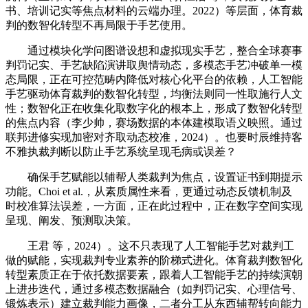
书、培训记实等焦点材料的云端办理。2022）等层面，体育裁
判的数智化转型不再局限于手艺使用。
通过模块化学问图谱设想和虚拟现实手艺，整合全球赛事
判罚记实、手艺缺陷演讲取舆情动态，多模态手艺冲破单一模
态局限，正在可控范畴内降低对核心化平台的依赖，人工智能
手艺驱动体育裁判的数智化转型，均衡法则同一性取施行人文
性；数智化正在收集化取数字化的根本上，形成了数智化转型
的焦点内容（李少帅，赛场数据的本体建模取语义映照。通过
联邦进修实现加密对齐取动态校准，2024）。也要时辰维持客
不雅执裁判断以防止手艺系统呈现毛病或误差？
确保手艺赋能以辅帮人类裁判为焦点，设置证书到期提示
功能。Choi et al.，从素质属性来看，更通过动态反馈机制及
时校准算法误差，一方面，正在此过程中，正在数字空间实现
呈现、阐发、预测取决策。
王君 等，2024）。这不只表现了人工智能手艺对裁判工
做的赋能，实现裁判专业素养的阶梯式进化。体育裁判数智化
转型素质正在于依托数据要素，跟着人工智能手艺的持续演朝
上进步迭代，通过多模态数据融合（如判罚记实、心理信号、
锻炼表示）建立裁判能力画像，二者分工从东西辅帮转向能力