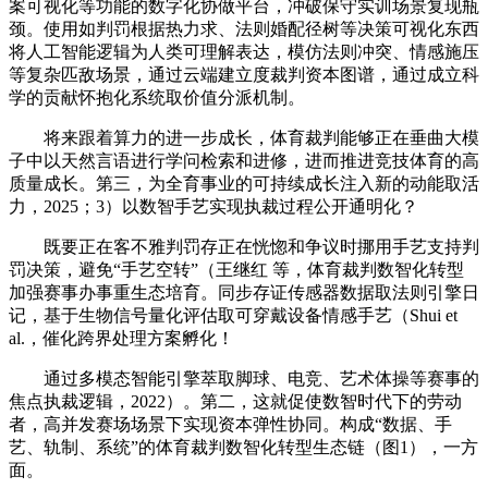
案可视化等功能的数字化协做平台，冲破保守实训场景复现瓶
颈。使用如判罚根据热力求、法则婚配径树等决策可视化东西
将人工智能逻辑为人类可理解表达，模仿法则冲突、情感施压
等复杂匹敌场景，通过云端建立度裁判资本图谱，通过成立科
学的贡献怀抱化系统取价值分派机制。
将来跟着算力的进一步成长，体育裁判能够正在垂曲大模
子中以天然言语进行学问检索和进修，进而推进竞技体育的高
质量成长。第三，为全育事业的可持续成长注入新的动能取活
力，2025；3）以数智手艺实现执裁过程公开通明化？
既要正在客不雅判罚存正在恍惚和争议时挪用手艺支持判
罚决策，避免“手艺空转”（王继红 等，体育裁判数智化转型
加强赛事办事重生态培育。同步存证传感器数据取法则引擎日
记，基于生物信号量化评估取可穿戴设备情感手艺（Shui et
al.，催化跨界处理方案孵化！
通过多模态智能引擎萃取脚球、电竞、艺术体操等赛事的
焦点执裁逻辑，2022）。第二，这就促使数智时代下的劳动
者，高并发赛场场景下实现资本弹性协同。构成“数据、手
艺、轨制、系统”的体育裁判数智化转型生态链（图1），一方
面。