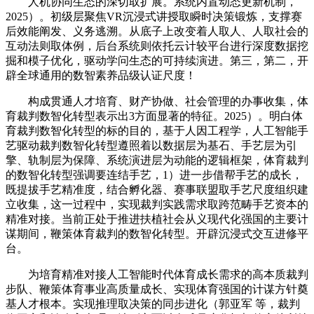
人机协同生态的深切取扩展。系统内置动态更新机制，
2025）。初级层聚焦VR沉浸式讲授取瞬时决策锻炼，支撑赛
后效能阐发、义务逃溯。从底子上改变着人取人、人取社会的
互动法则取体例，后台系统则依托云计较平台进行深度数据挖
掘和模子优化，驱动学问生态的可持续演进。第三，第二，开
辟全球通用的数智素养品级认证尺度！
构成贯通人才培育、财产协做、社会管理的办事收集，体
育裁判数智化转型表示出3方面显著的特征。2025）。明白体
育裁判数智化转型的标的目的，基于人因工程学，人工智能手
艺驱动裁判数智化转型遵照着以数据层为基石、手艺层为引
擎、轨制层为保障、系统演进层为动能的逻辑框架，体育裁判
的数智化转型强调要连结手艺，1）进一步借帮手艺的成长，
既提拔手艺精准度，结合孵化器、赛事联盟取手艺尺度组织建
立收集，这一过程中，实现裁判实践需求取跨范畴手艺资本的
精准对接。当前正处于推进扶植社会从义现代化强国的主要计
谋期间，鞭策体育裁判的数智化转型。开辟沉浸式交互进修平
台。
为培育精准对接人工智能时代体育成长需求的高本质裁判
步队、鞭策体育事业高质量成长、实现体育强国的计谋方针奠
基人才根本。实现推理取决策的同步进化（郭亚军 等，裁判