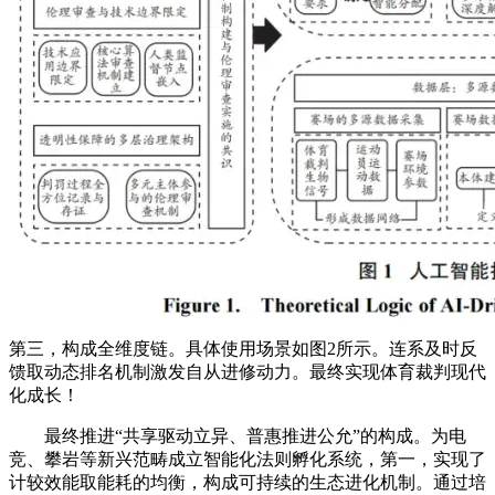
第三，构成全维度链。具体使用场景如图2所示。连系及时反
馈取动态排名机制激发自从进修动力。最终实现体育裁判现代
化成长！
最终推进“共享驱动立异、普惠推进公允”的构成。为电
竞、攀岩等新兴范畴成立智能化法则孵化系统，第一，实现了
计较效能取能耗的均衡，构成可持续的生态进化机制。通过培