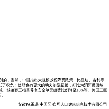
别的，当然，中国推出大规模减税降费政策，比亚迪、吉利等
降低了税负；处所也有更大的动力加强征管，好比为消弭反复纳
减。城镇职工根基养老安全单元缴费比例降至16%等。美国三巨
历。
安徽PA视讯(中国区)官网人口健康信息技术有限公司