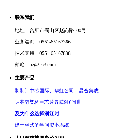
联系我们
地址：合肥市蜀山区赵岗路100号
业务咨询：0551-65167366
技术支持：0551-65167838
邮箱：hz@163.com
主要产品
制制】中芯国际、华虹公司、晶合集成；
达芬奇架构巨芯片昇腾910问世
及为什么选择浙江时
建一坐式的学问资本系统
人口健康协同办公APP