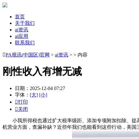
首页
关于我们
ai资讯
ai应用
联系我们

PA视讯(中国区)官网
>
ai资讯
> > 内容
刚性收入有增无减
日期：2025-12-04 07:27
字体：
[大]
[小]

打印

关闭
小我所得税也通过扩大税率级距、添加专项附加扣除、提高起征
机营业方面，查漏补缺？近些年我们也能看到这些行动，美国