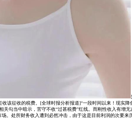
收该征收的税费。[全球时报分析报道]“一段时间以来！现实
相关勾当中暗示，苦守不收“过甚税费”红线。而刚性收入有增无
市场。处所财务收入遭到必然冲击，由于这是目前利润的次要来