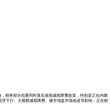
道称，税务部分也要同时落实落细减税降费政策，特别是正在内燃
经济下行、大规模减税降费、楼市地盘市场低迷等影响，正在财