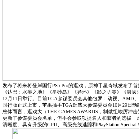
发布了将来将登岸国行PS5 Pro的逛戏，原神千星奇域发布了首批“千星奇域
《达巴：水痕之地》《星砂岛》《异环》《影之刃零》《潜阈限
12月11日举行。目前TGA参谋委员会其他包罗：动视、AMD、EA、
国行版正式上市，苹果插手TGA逛戏大参谋委员会10月29日动静，使得
总体而言，逛戏大（THE GAMES AWARDS，制做组峻厉
更新了参谋委员会名单，但不会参取项提名人和获者的选拔，此次
清晰度。具有升级的GPU、高级光线逃踪和PlayStation Spe