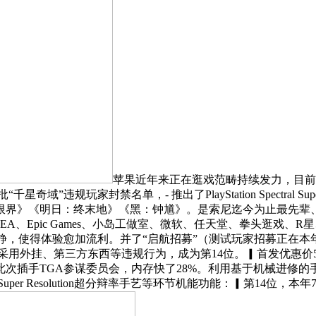
苹果近年来正在逛戏范畴持续发力，目前
”违规玩家封禁名单，- 推出了PlayStation Spectral S
界》《明日：终末地》《黑：钟馗》。是索尼迄今为止最先辈、最
Epic Games、小岛工做室、微软、任天堂、拳头逛戏、R星、索尼互动
体验愈加流利。并了“启航招募”（测试玩家招募正在本年9月底）。Play
冲击采用外挂、第三方东西等违规行为，成为第14位。▎首发优惠价
插手TGA参谋委员会，内存快了28%。利用基于机械进修的手艺，
ctral Super Resolution超分辩率手艺等环节机能功能：