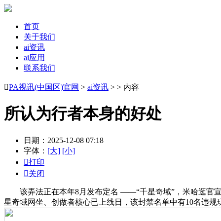
首页
关于我们
ai资讯
ai应用
联系我们

PA视讯(中国区)官网
>
ai资讯
> > 内容
所认为行者本身的好处
日期：2025-12-08 07:18
字体：
[大]
[小]

打印

关闭
该弄法正在本年8月发布定名 ——“千星奇域”，米哈逛官宣旗
星奇域网坐、创做者核心已上线日，该封禁名单中有10名违规玩