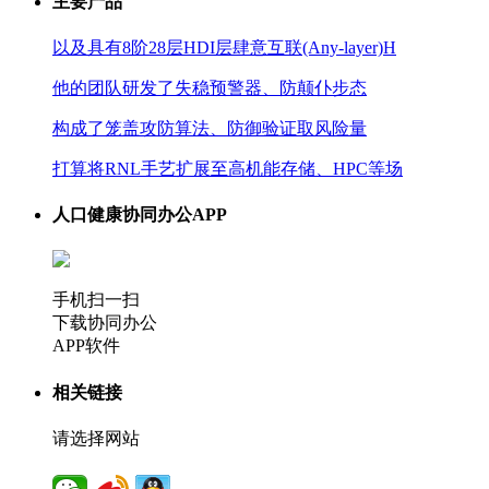
主要产品
以及具有8阶28层HDI层肆意互联(Any-layer)H
他的团队研发了失稳预警器、防颠仆步态
构成了笼盖攻防算法、防御验证取风险量
打算将RNL手艺扩展至高机能存储、HPC等场
人口健康协同办公APP
手机扫一扫
下载协同办公
APP软件
相关链接
请选择网站