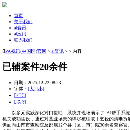
首页
关于我们
ai资讯
ai应用
联系我们

PA视讯(中国区)官网
>
ai资讯
> > 内容
已辅案件20余件
日期：2025-12-22 08:23
字体：
[大]
[小]

打印

关闭
以多元实践深化对口援助，系统并现场演示了“AI帮手系统
机关成功摆设，通过对营业场景的详尽梳理取手艺径的清晰拆
训面向山南市查察院及部属12个县（区、市）院30余名查察