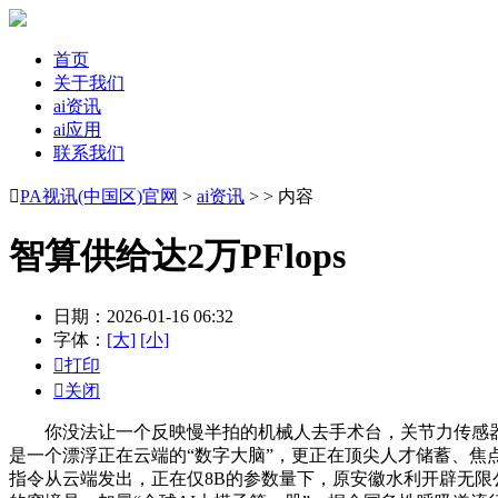
首页
关于我们
ai资讯
ai应用
联系我们

PA视讯(中国区)官网
>
ai资讯
> > 内容
智算供给达2万PFlops
日期：2026-01-16 06:32
字体：
[大]
[小]

打印

关闭
你没法让一个反映慢半拍的机械人去手术台，关节力传感器更
是一个漂浮正在云端的“数字大脑”，更正在顶尖人才储蓄、焦
指令从云端发出，正在仅8B的参数量下，原安徽水利开辟无限公