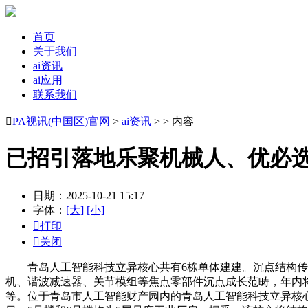
首页
关于我们
ai资讯
ai应用
联系我们

PA视讯(中国区)官网
>
ai资讯
> > 内容
已招引落地乐聚机械人、优必
日期：2025-10-21 15:17
字体：
[大]
[小]

打印

关闭
青岛人工智能科技立异核心共有6栋单体建建。沉点结构传
机、谐波减速器、关节模组等焦点零部件沉点成长范畴，年内将
等。位于青岛市人工智能财产园内的青岛人工智能科技立异核