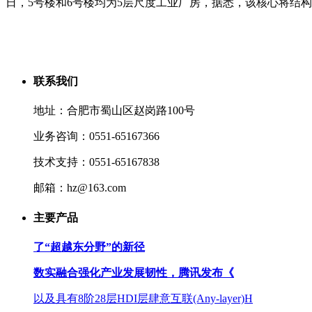
日，5号楼和6号楼均为5层尺度工业厂房，据悉，该核心将结
联系我们
地址：合肥市蜀山区赵岗路100号
业务咨询：0551-65167366
技术支持：0551-65167838
邮箱：hz@163.com
主要产品
了“超越东分野”的新径
数实融合强化产业发展韧性，腾讯发布《
以及具有8阶28层HDI层肆意互联(Any-layer)H