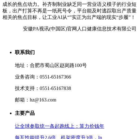
成长的焦点动力。补齐制制业缺乏同一营业语义模子的行业短
板，出产打算不再是一纸死号令，平台能及时逃踪取出产质量
相关的焦点目标，让工业AI从“”实正为出产端的现实“步履”！
安徽PA视讯(中国区)官网人口健康信息技术有限公司
联系我们
地址：合肥市蜀山区赵岗路100号
业务咨询：0551-65167366
技术支持：0551-65167838
邮箱：hz@163.com
主要产品
让全球参取统一条起跑线上：算力价钱年
每瓦性能提升2.6倍、机架密度升3倍，In