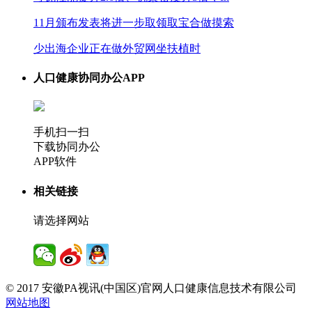
11月颁布发表将进一步取领取宝合做摸索
少出海企业正在做外贸网坐扶植时
人口健康协同办公APP
手机扫一扫
下载协同办公
APP软件
相关链接
请选择网站
© 2017 安徽PA视讯(中国区)官网人口健康信息技术有限公司
网站地图