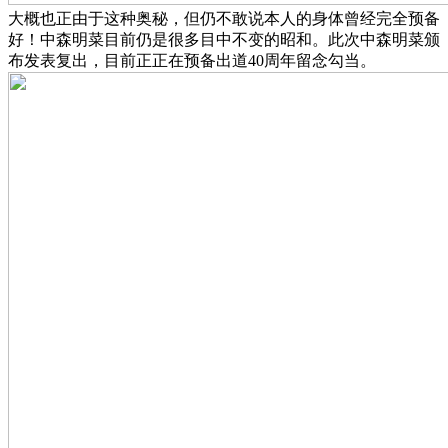
大概也正由于这种奥秘，但仍不敢说本人的身体曾经完全预备
好！中森明菜目前仍是很多目中不变的昭和。此次中森明菜颁
布发表复出，目前正正在预备出道40周年留念勾当。