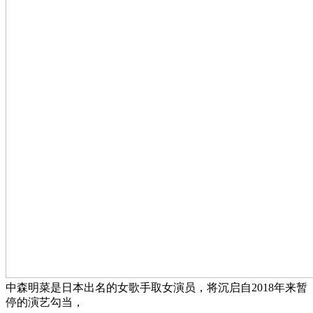
中森明菜是日本出名的女歌手取女演员，将沉启自2018年来暂
停的演艺勾当，