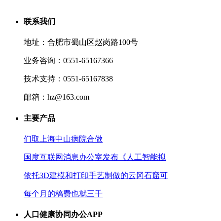
联系我们
地址：合肥市蜀山区赵岗路100号
业务咨询：0551-65167366
技术支持：0551-65167838
邮箱：hz@163.com
主要产品
们取上海中山病院合做
国度互联网消息办公室发布《人工智能拟
依托3D建模和打印手艺制做的云冈石窟可
每个月的稿费也就三千
人口健康协同办公APP