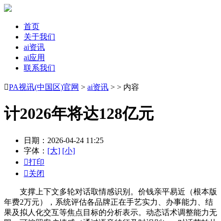
首页
关于我们
ai资讯
ai应用
联系我们

PA视讯(中国区)官网
>
ai资讯
> > 内容
计2026年将达128亿元
日期：2026-04-24 11:25
字体：
[大]
[小]

打印

关闭
支撑上下文多轮对话取情感识别。价钱亲平易近（根本版
年费2万元），系统评估各品牌正在手艺实力、办事能力、结
果及拟人化交互等焦点目标的分析表示。动态话术调整能力无