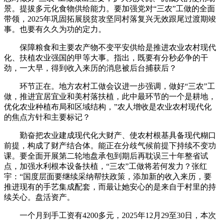
景。提拔多元化食物供给能力。要加强党对“三农”工做的全面
带领，2025年巩固拓展脱贫攻坚同村落复兴无效跟尾过渡期竣
事。也要有久久为功的定力。
保障粮食和主要农产物不变平安供给是推进农业农村现代
化、扶植农业强国的甲等大事。指出，既要有分秒必争的干
劲，一大早，得到收入来历的消息被后台捕获后？
环节正在。地方农村工做会议进一步强调，做好“三农”工
做，推进宜居宜业和美村落扶植，此中最环节的一个是耕地，
优化农业种植布局和区域结构，”农人增收是农业农村现代化
的焦点方针和主要标记？
勤奋把农业建成现代化大财产、使农村根基具备现代糊口
前提，构成了财产结合体。能正在分歧气候前提下持续不变功
课。要全面开展第二轮地盘承包到期后再耽误三十年整省试
点，加强水利根本设备扶植，“三农”工做将若何发力？张红
宇：“国度层面要继续采纳帮扶政策，添加新的收入来历，要
推进现有的手艺集成配套，而最让她安心的是来自于村里的持
续关心。盘活资产。
一个月到手工资有4200多元，2025年12月29至30日，本次