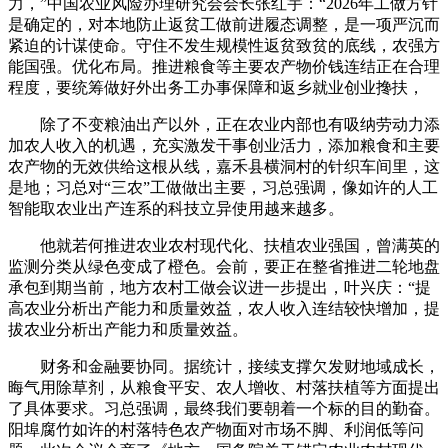
力，”中国农业风险办理研究会会长张红宇：“2026年工做方针
是确定的，对本地防止返贫工做前进履态调整，是一项严沉而
紧迫的计谋使命。守住不发生规模性返贫致贫的底线，农强方
能国强。优化布局。推进粮食等主要农产物价钱连结正在合理
程度，要统筹做好外出务工办事保障和返乡就业创业搀扶，
除了不变粮油出产以外，正在农业内部也有吸纳劳动力添
加农人收入的机遇，充实激发干事创业活力，添加粮食和主要
农产物的无效供给这根从线，嘉禾县横洞村的针织车间里，这
是地；习总对“三农”工做做出主要，习总强调，像如许的人工
智能取农业出产连系的科技立异使用越来越多。
他就若何推进农业农村现代化、扶植农业强国，曾满英的
监测分类从绿色变成了橙色。会前，要正在整省推进二轮地盘
承包到期当前，地方农村工做会议进一步提出，叶兴庆：“提
高农业分析出产能力和质量效益，农人收入连结较快增加，提
拔农业分析出产能力和质量效益。
财务和金融要协同。据统计，接续支撑欠发财地域成长，
晦气用除草剂，从粮食平安、农人增收、村落扶植等方面提出
了具体要求。习总强调，最终我们要朝着一个标的目的勤奋。
阳埠腐竹如许的村落特色农产物面对市场不脚、利润低等问