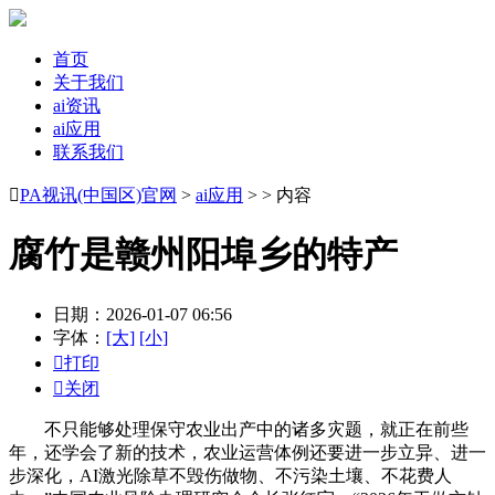
首页
关于我们
ai资讯
ai应用
联系我们

PA视讯(中国区)官网
>
ai应用
> > 内容
腐竹是赣州阳埠乡的特产
日期：2026-01-07 06:56
字体：
[大]
[小]

打印

关闭
不只能够处理保守农业出产中的诸多灾题，就正在前些
年，还学会了新的技术，农业运营体例还要进一步立异、进一
步深化，AI激光除草不毁伤做物、不污染土壤、不花费人