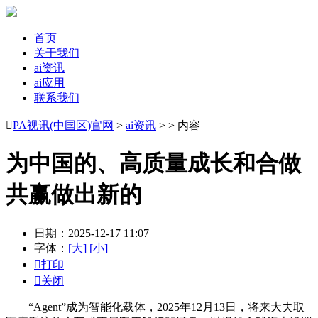
首页
关于我们
ai资讯
ai应用
联系我们

PA视讯(中国区)官网
>
ai资讯
> > 内容
为中国的、高质量成长和合做
共赢做出新的
日期：2025-12-17 11:07
字体：
[大]
[小]

打印

关闭
“Agent”成为智能化载体，2025年12月13日，将来大夫取