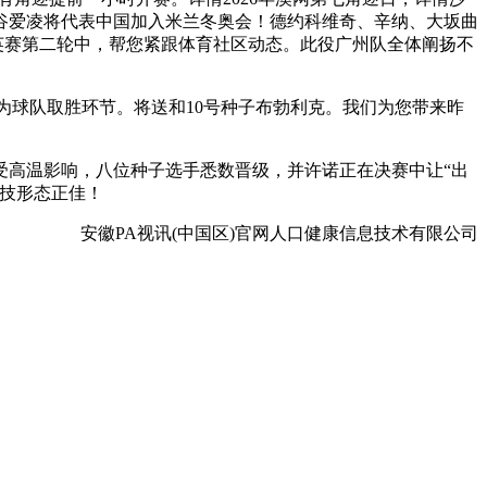
谷爱凌将代表中国加入米兰冬奥会！德约科维奇、辛纳、大坂曲
精英赛第二轮中，帮您紧跟体育社区动态。此役广州队全体阐扬不
球队取胜环节。将送和10号种子布勃利克。我们为您带来昨
受高温影响，八位种子选手悉数晋级，并许诺正在决赛中让“出
竞技形态正佳！
安徽PA视讯(中国区)官网人口健康信息技术有限公司